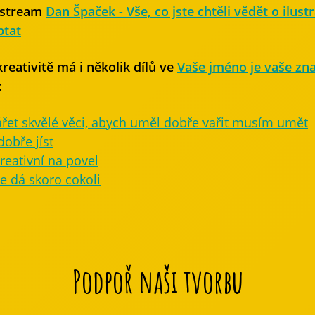
 stream
Dan Špaček - Vše, co jste chtěli vědět o ilustr
ptat
reativitě má i několik dílů ve
Vaše jméno je vaše zn
:
ářet skvělé věci, abych uměl dobře vařit musím umět
obře jíst
kreativní na povel
e dá skoro cokoli
Podpoř naši tvorbu