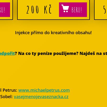
200
Kč
Injekce přímo do kreativního obsahu!
odpořit
? Na co ty peníze použijeme? Najdeš na 
l Petrus:
www.michaelpetrus.com
Sobel:
vasejmenojevaseznacka.cz