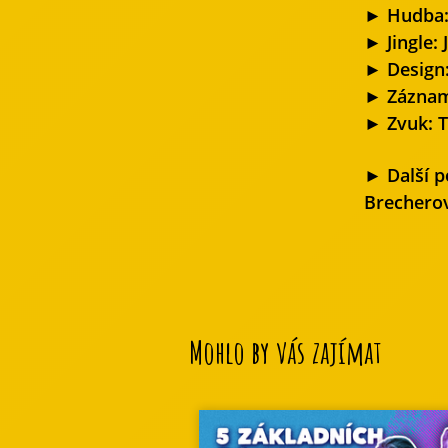
► Hudba: 
► Jingle:
► Design:
► Záznam
► Zvuk: 
► Další p
Brechero
Mohlo by vás zajímat