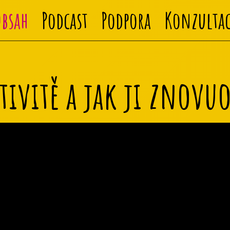
Obsah
Podcast
Podpora
Konzultac
tivitě a jak ji znovu