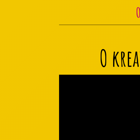
O krea