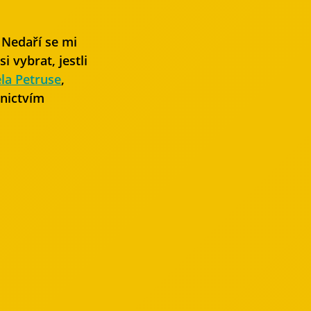
 Nedaří se mi
i vybrat, jestli
la Petruse
,
dnictvím