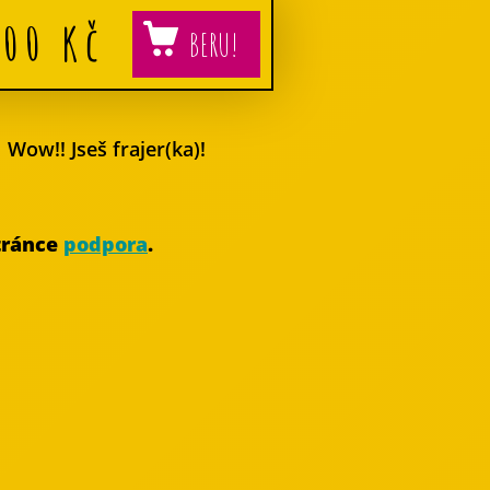
500
Kč
Wow!! Jseš frajer(ka)!
stránce
podpora
.