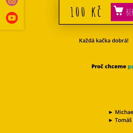
100
Kč
Každá kačka dobrá!
Proč chceme
p
► Michae
► Tomáš 