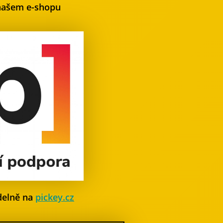
našem e-shopu
delně na
pickey.cz