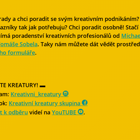
rady a chci poradit se svým kreativním podnikáním?
azníky tak jak potřebuju? Chci poradit osobně! Stačí s
jímá poradenství kreativních profesionálů od
Michae
Tomáše Sobela
. Taky nám můžete dát vědět prostře
ho formuláře
.
TE KREATURY! ▬
ram:
Kreativni_kreatury
ok:
Kreativní kreatury skupina
it k odběru
videí na
YouTUBE
.