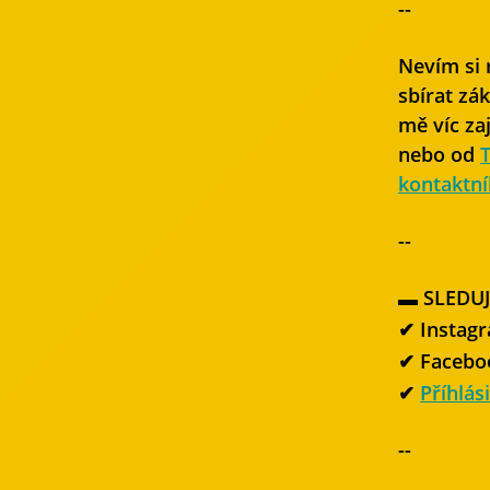
--
Nevím si 
sbírat zák
mě víc za
nebo od
kontaktní
--
▬ SLEDUJ
✔ Instag
✔ Facebo
✔
Příhlás
--