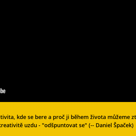
ativita, kde se bere a proč ji během života můžeme zt
kreativitě uzdu - "odšpuntovat se" (-- Daniel Špaček)