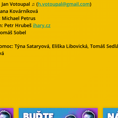
Jan Votoupal ♫ (
h.votoupal@gmail.com
)
 Jana Kovárníková
 Michael Petrus
: Petr Hrubeš
ihary.cz
Tomáš Sobel
omoc: Týna Sataryová, Eliška Libovická, Tomáš Sedl
vá