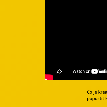
Co je kre
popustit 