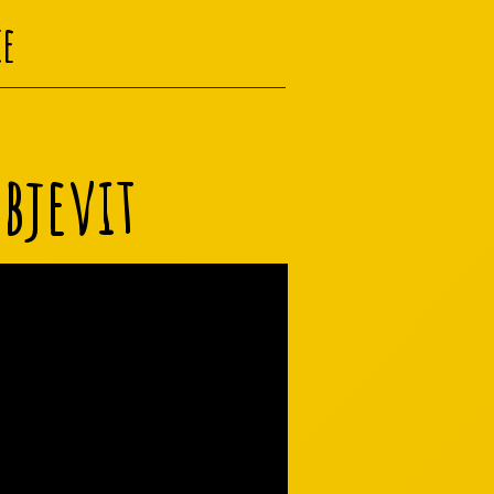
e
objevit