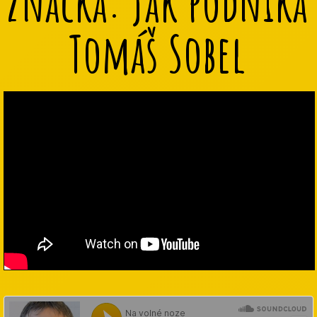
značka: Jak podniká
Tomáš Sobel