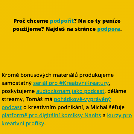
Proč chceme
podpořit
? Na co ty peníze
použijeme? Najdeš na stránce
podpora
.
Kromě bonusových materiálů produkujeme
samostatný
seriál pro #KreativniKreatury
,
poskytujeme
audiozáznam jako podcast
, děláme
streamy, Tomáš má
pohádkově-vyprávěný
podcast
o kreativním podnikání, a Michal šéfuje
platformě pro digitální komiksy Nanits
a
kurzy pro
kreativní profíky
.