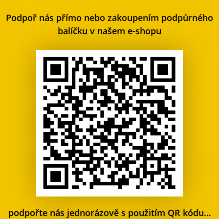
Podpoř nás přímo nebo zakoupením podpůrného
balíčku v našem e-shopu
podpořte nás jednorázově s použitím QR kódu…