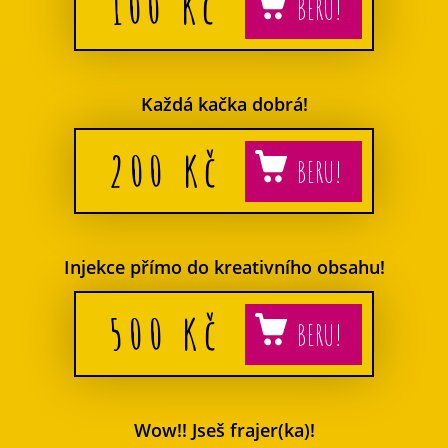
100
Kč
Každá kačka dobrá!
200
Kč
Injekce přímo do kreativního obsahu!
500
Kč
Wow!! Jseš frajer(ka)!