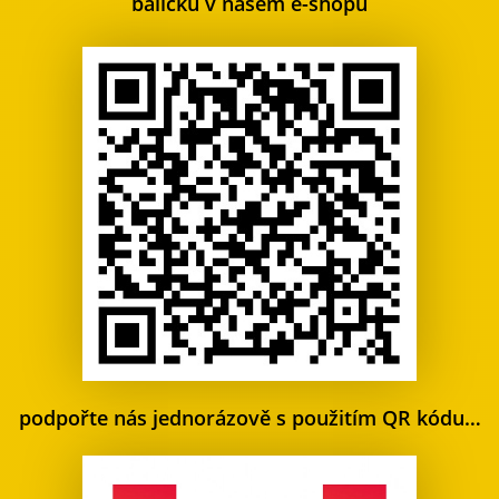
balíčku v našem e-shopu
podpořte nás jednorázově s použitím QR kódu…