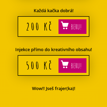
Každá kačka dobrá!
200
Kč
Injekce přímo do kreativního obsahu!
500
Kč
Wow!! Jseš frajer(ka)!