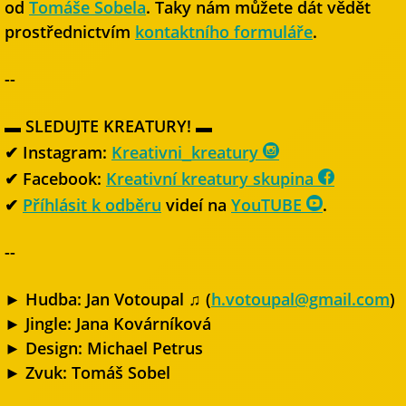
od
Tomáše Sobela
. Taky nám můžete dát vědět
prostřednictvím
kontaktního formuláře
.
--
▬ SLEDUJTE KREATURY! ▬
✔ Instagram:
Kreativni_kreatury
✔ Facebook:
Kreativní kreatury skupina
✔
Příhlásit k odběru
videí na
YouTUBE
.
--
► Hudba: Jan Votoupal ♫ (
h.votoupal@gmail.com
)
► Jingle: Jana Kovárníková
► Design: Michael Petrus
► Zvuk: Tomáš Sobel