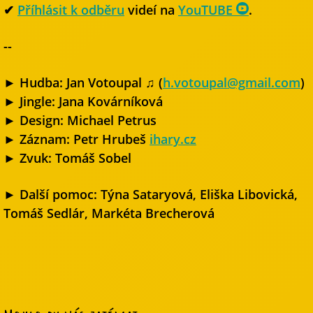
✔
Příhlásit k odběru
videí na
YouTUBE
.
--
► Hudba: Jan Votoupal ♫ (
h.votoupal@gmail.com
)
► Jingle: Jana Kovárníková
► Design: Michael Petrus
► Záznam: Petr Hrubeš
ihary.cz
► Zvuk: Tomáš Sobel
► Další pomoc: Týna Sataryová, Eliška Libovická,
Tomáš Sedlár, Markéta Brecherová