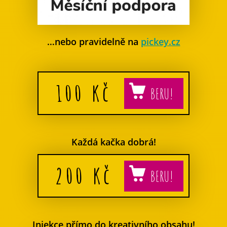
…nebo pravidelně na
pickey.cz
100
Kč
Každá kačka dobrá!
200
Kč
Injekce přímo do kreativního obsahu!