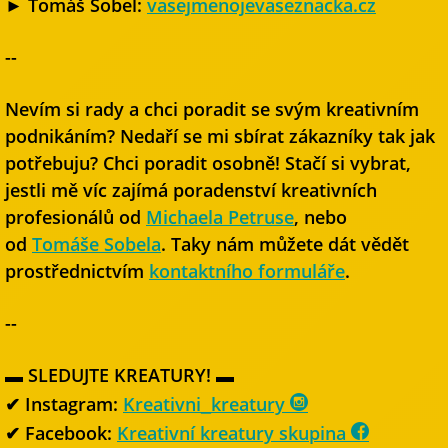
► Tomáš Sobel:
vasejmenojevaseznacka.cz
--
Nevím si rady a chci poradit se svým kreativním
podnikáním? Nedaří se mi sbírat zákazníky tak jak
potřebuju? Chci poradit osobně! Stačí si vybrat,
jestli mě víc zajímá poradenství kreativních
profesionálů od
Michaela Petruse
, nebo
od
Tomáše Sobela
. Taky nám můžete dát vědět
prostřednictvím
kontaktního formuláře
.
--
▬ SLEDUJTE KREATURY! ▬
✔ Instagram:
Kreativni_kreatury
✔ Facebook:
Kreativní kreatury skupina