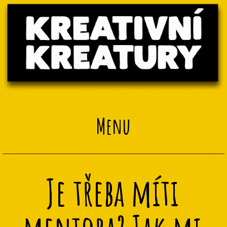
Menu
Je třeba míti