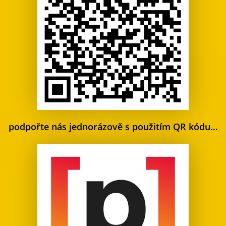
podpořte nás jednorázově s použitím QR kódu…