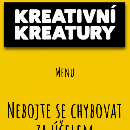
Menu
Nebojte se chybovat