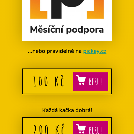
…nebo pravidelně na
pickey.cz
100
Kč
Každá kačka dobrá!
200
Kč