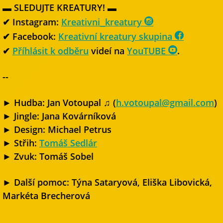
▬ SLEDUJTE KREATURY! ▬
✔ Instagram:
Kreativni_kreatury
✔ Facebook:
Kreativní kreatury skupina
✔
Příhlásit k odběru
videí na
YouTUBE
.
--
► Hudba: Jan Votoupal ♫ (
h.votoupal@gmail.com
)
► Jingle: Jana Kovárníková
► Design: Michael Petrus
► Střih:
Tomáš Sedlár
► Zvuk: Tomáš Sobel
► Další pomoc: Týna Sataryová, Eliška Libovická,
Markéta Brecherová