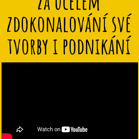
za účelem
zdokonalování své
tvorby i podnikání