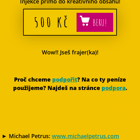
Injekce přímo do kreativního obsahu!
500
Kč
Wow!! Jseš frajer(ka)!
Proč chceme
podpořit
? Na co ty peníze
použijeme? Najdeš na stránce
podpora
.
► Michael Petrus:
www.michaelpetrus.com