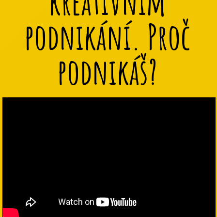
kreativním
podnikání. Proč
podnikáš?