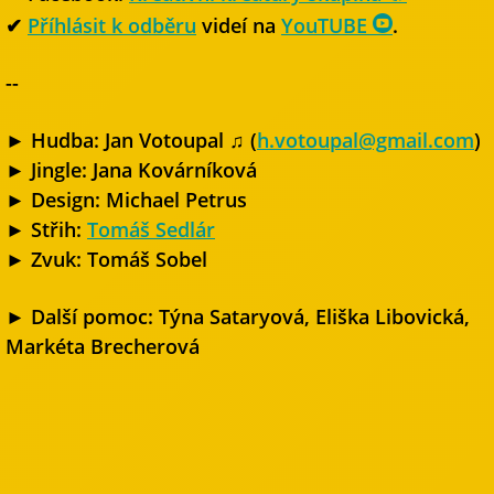
✔
Příhlásit k odběru
videí na
YouTUBE
.
--
► Hudba: Jan Votoupal ♫ (
h.votoupal@gmail.com
)
► Jingle: Jana Kovárníková
► Design: Michael Petrus
► Střih:
Tomáš Sedlár
► Zvuk: Tomáš Sobel
► Další pomoc: Týna Sataryová, Eliška Libovická,
Markéta Brecherová