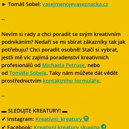
► Tomáš Sobel:
vasejmenojevaseznacka.cz
--
Nevím si rady a chci poradit se svým kreativním
podnikáním? Nedaří se mi sbírat zákazníky tak jak
potřebuju? Chci poradit osobně! Stačí si vybrat,
jestli mě víc zajímá poradenství kreativních
profesionálů od
Michaela Petruse
, nebo
od
Tomáše Sobela
. Taky nám můžete dát vědět
prostřednictvím
kontaktního formuláře
.
--
▬ SLEDUJTE KREATURY! ▬
✔ Instagram:
Kreativni_kreatury
✔ Facebook:
Kreativní kreatury skupina