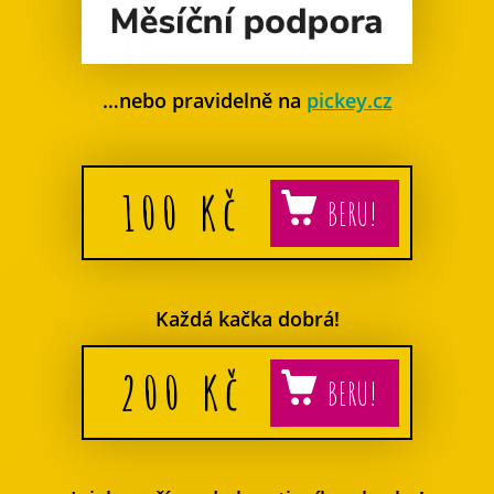
…nebo pravidelně na
pickey.cz
100
Kč
Každá kačka dobrá!
200
Kč