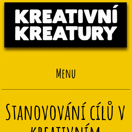
Menu
Stanovování cílů v